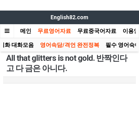
English82.com
메인
무료영어자료
무료중국어자료
이용
회화 대화모음
영어속담/격언 완전정복
필수 영어숙어
All that glitters is not gold. 반짝인다
고 다 금은 아니다.