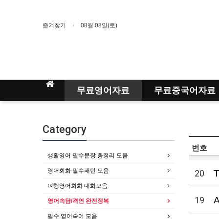
즐겨찾기
08월 08일(토)
무료영어자료
무료중국어자료
Category
번호
생활영어 필수문장 총정리 모음
영어회화 필수패턴 모음
20
T
여행영어회화 대화모음
19
A
영어속담/격언 완전정복
필수 영어숙어 모음