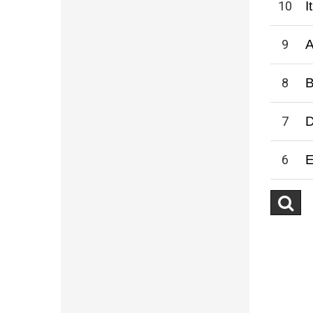
10
I
9
A
8
7
D
6
E