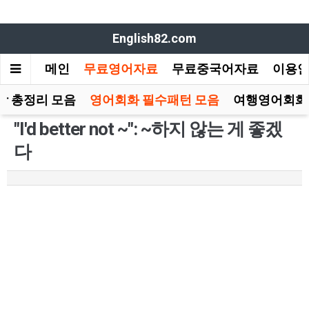
English82.com
메인
무료영어자료
무료중국어자료
이용
장 총정리 모음
영어회화 필수패턴 모음
여행영어회화
"I'd better not ~": ~하지 않는 게 좋겠
다