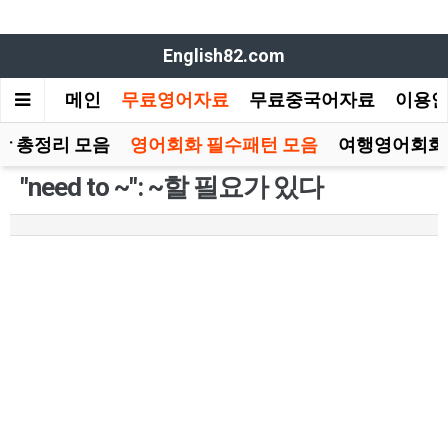
English82.com
메인
무료영어자료
무료중국어자료
이용
장 총정리 모음
영어회화 필수패턴 모음
여행영어회화
"need to ~": ~할 필요가 있다