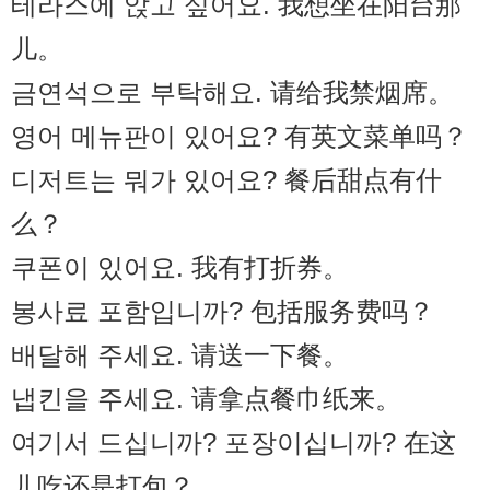
테라스에 앉고 싶어요. 我想坐在阳台那
儿。
금연석으로 부탁해요. 请给我禁烟席。
영어 메뉴판이 있어요? 有英文菜单吗？
디저트는 뭐가 있어요? 餐后甜点有什
么？
쿠폰이 있어요. 我有打折券。
봉사료 포함입니까? 包括服务费吗？
배달해 주세요. 请送一下餐。
냅킨을 주세요. 请拿点餐巾纸来。
여기서 드십니까? 포장이십니까? 在这
儿吃还是打包？