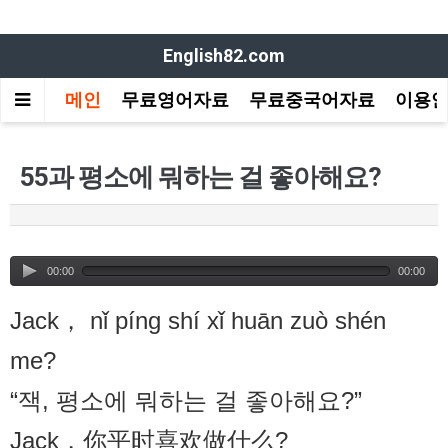
English82.com
메인
무료영어자료
무료중국어자료
이용
55과 평소에 뭐하는 걸 좋아해요?
00:00
00:00
Jack， nǐ píng shí xǐ huān zuò shén
me?
“잭, 평소에 뭐하는 걸 좋아해요?”
Jack，你平时喜欢做什么?