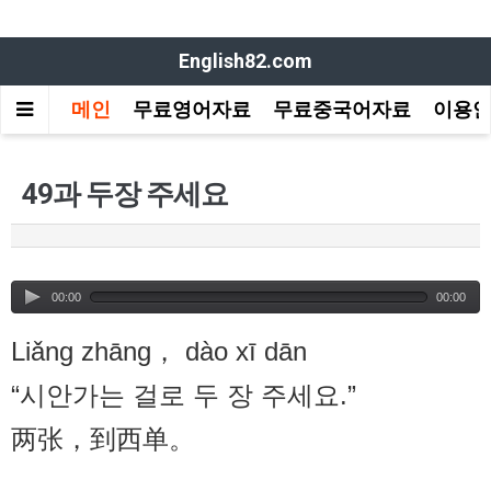
English82.com
메인
무료영어자료
무료중국어자료
이용
49과 두장 주세요
00:00
00:00
Liǎng zhāng， dào xī dān
“시안가는 걸로 두 장 주세요.”
两张，到西单。