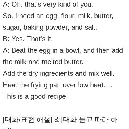
A: Oh, that’s very kind of you.
So, I need an egg, flour, milk, butter,
sugar, baking powder, and salt.
B: Yes. That’s it.
A: Beat the egg in a bowl, and then add
the milk and melted butter.
Add the dry ingredients and mix well.
Heat the frying pan over low heat….
This is a good recipe!
[대화/표현 해설] & [대화 듣고 따라 하