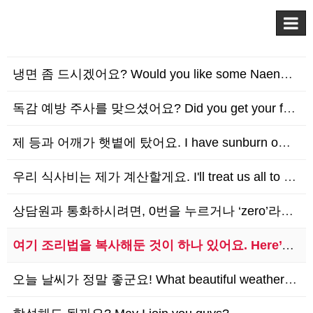
냉면 좀 드시겠어요? Would you like some Naengmyon?
독감 예방 주사를 맞으셨어요? Did you get your flu shot?
제 등과 어깨가 햇볕에 탔어요. I have sunburn on my back and sh…
우리 식사비는 제가 계산할게요. I'll treat us all to dinner.
상담원과 통화하시려면, 0번을 누르거나 ‘zero’라고 말하세요. To speak to a…
여기 조리법을 복사해둔 것이 하나 있어요. Here’s a copy of the recip…
오늘 날씨가 정말 좋군요! What beautiful weather we are havin…