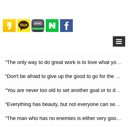
"The only way to do great work is to love what you do." 훌륭한 일을 하는 유일한 방법은 당신이 하는 일을 사랑하는 것이다. - Stev…
"Don't be afraid to give up the good to go for the great." 좋은 것을 포기하기를 주저하지 말고 더 훌륭한 것을 위해 노력해야 한다. …
"You are never too old to set another goal or to dream a new dream." 새로운 목표를 세우거나 꿈꾸기에 늦은 나이는 없다. - …
"Everything has beauty, but not everyone can see." 모든 것에는 아름다움이 있지만, 누구나 다 볼 수 있는 것은 아니다. - Confuciu…
"The man who has no enemies is either very good or very bad." 적이 없는 사람은 너무 좋은사람이거나, 너무 나쁜 사람이다. - Wi…