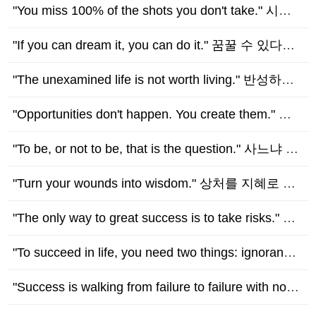
"You miss 100% of the shots you don't take." 시도하지 않으면 무조건 실패할 수 밖에 없다. - Wayne Gretzky (웨인 그레츠키)
"If you can dream it, you can do it." 꿈꿀 수 있다면, 할 수 있다. - Walt Disney (월트 디즈니)
"The unexamined life is not worth living." 반성하지 않는 인생은 살 가치가 없다. - Socrates (소크라테스)
"Opportunities don't happen. You create them." 기회는 저절로 찾아오지 않고, 스스로 만들어야 한다. - Chris Grosser (크리스 그로…
"To be, or not to be, that is the question." 사느냐 죽느냐 그것이 문제로다. - William Shakespeare (윌리엄 셰익스피어)
"Turn your wounds into wisdom." 상처를 지혜로 바꿔야 한다. - Oprah Winfrey (오프라 윈프리)
"The only way to great success is to take risks." 큰 성공을 거두는 유일한 방법은 위험을 감수하는 것이다. - Helen Keller (헬렌…
"To succeed in life, you need two things: ignorance and confidence." 인생에서 성공하기 위해 필요한 것은 두 가지, 무지와 자…
"Success is walking from failure to failure with no loss of enthusiasm." 성공은 열정을 잃지 않고 실패에서 실패로 걸어가는…