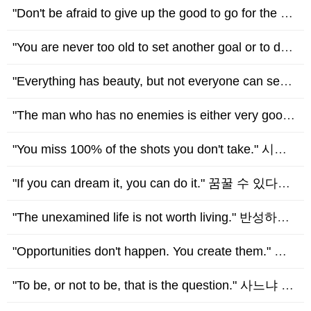
"Don't be afraid to give up the good to go for the great." 좋은 것을 포기하기를 주저하지 말고 더 훌륭한 것을 위해 노력해야 한다. …
"You are never too old to set another goal or to dream a new dream." 새로운 목표를 세우거나 꿈꾸기에 늦은 나이는 없다. - …
"Everything has beauty, but not everyone can see." 모든 것에는 아름다움이 있지만, 누구나 다 볼 수 있는 것은 아니다. - Confuciu…
"The man who has no enemies is either very good or very bad." 적이 없는 사람은 너무 좋은사람이거나, 너무 나쁜 사람이다. - Wi…
"You miss 100% of the shots you don't take." 시도하지 않으면 무조건 실패할 수 밖에 없다. - Wayne Gretzky (웨인 그레츠키)
"If you can dream it, you can do it." 꿈꿀 수 있다면, 할 수 있다. - Walt Disney (월트 디즈니)
"The unexamined life is not worth living." 반성하지 않는 인생은 살 가치가 없다. - Socrates (소크라테스)
"Opportunities don't happen. You create them." 기회는 저절로 찾아오지 않고, 스스로 만들어야 한다. - Chris Grosser (크리스 그로…
"To be, or not to be, that is the question." 사느냐 죽느냐 그것이 문제로다. - William Shakespeare (윌리엄 셰익스피어)