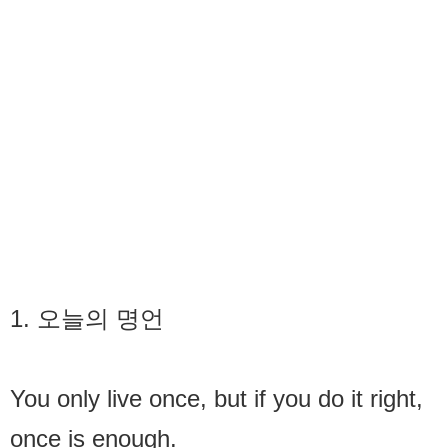
1. 오늘의 명언
You only live once, but if you do it right,
once is enough.