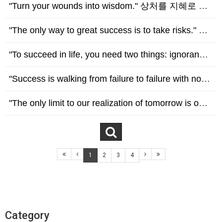
"Turn your wounds into wisdom." 상처를 지혜로 바꿔야 한다. - Oprah Winfrey (오프라 윈프리)
"The only way to great success is to take risks." 큰 성공을 거두는 유일한 방법은 위험을 감수하는 것이다. - Helen Keller (헬렌…
"To succeed in life, you need two things: ignorance and confidence." 인생에서 성공하기 위해 필요한 것은 두 가지, 무지와 자…
"Success is walking from failure to failure with no loss of enthusiasm." 성공은 열정을 잃지 않고 실패에서 실패로 걸어가는…
"The only limit to our realization of tomorrow is our doubts of today." 내일 우리의 실현을 제한하는 것은 오늘의 의심뿐이다…
1
2
3
4
Category