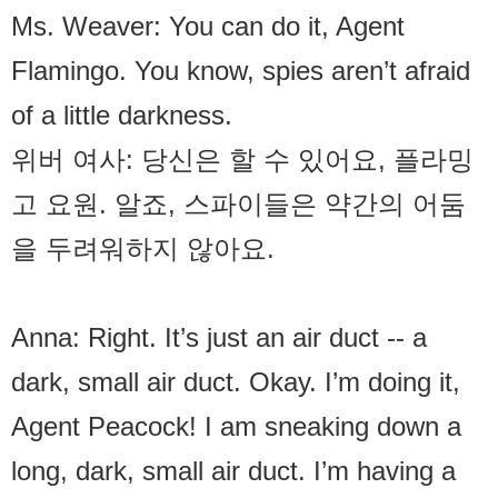
Ms. Weaver: You can do it, Agent
Flamingo. You know, spies aren’t afraid
of a little darkness.
위버 여사: 당신은 할 수 있어요, 플라밍
고 요원. 알죠, 스파이들은 약간의 어둠
을 두려워하지 않아요.
Anna: Right. It’s just an air duct -- a
dark, small air duct. Okay. I’m doing it,
Agent Peacock! I am sneaking down a
long, dark, small air duct. I’m having a