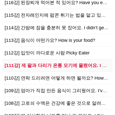
[116강] 된장찌개 먹어본 적 있어요? Have you ever tried Doenjan…
[115강] 전자레인지에 팝콘 튀기는 법을 알고 있어요. I know how to micr…
[114강] 간밤에 잠을 충분히 못 잤어요. I didn’t get enough sleep…
[113강] 음식이 어떤가요? How is your food?
[112강] 입맛이 까다로운 사람 Picky Eater
[111강] 제 팔과 다리가 온통 모기에 물렸어요. I have mosquito bites…
[110강] 연락 드리려면 어떻게 하면 될까요? How can I contact you?
[109강] 엄마가 직접 만든 음식이 그리웠어요. I’ve been missing your…
[108강] 고로쇠 수액은 건강에 좋은 것으로 알려져 있어요. Maple sap is kn…