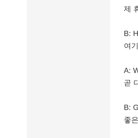
제 
B: H
여기
A: W
곧 
B: G
좋은