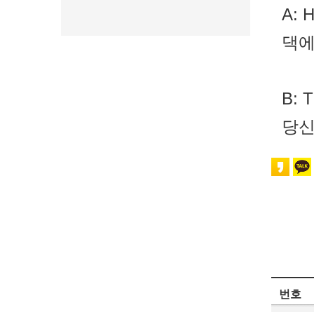
A: H
댁에
B: T
당신
번호