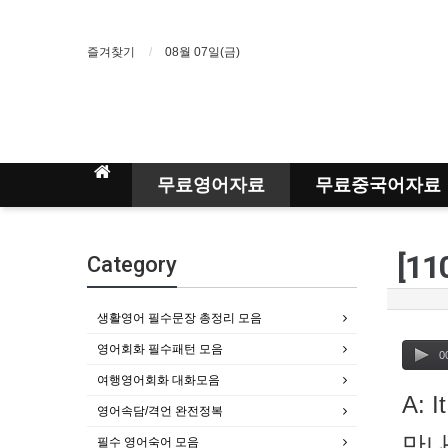
즐겨찾기
08월 07일(금)
무료영어자료
무료중국어자료
Category
생활영어 필수문장 총정리 모음
영어회화 필수패턴 모음
0
여행영어회화 대화모음
A: I
영어속담/격언 완전정복
만나
필수 영어숙어 모음