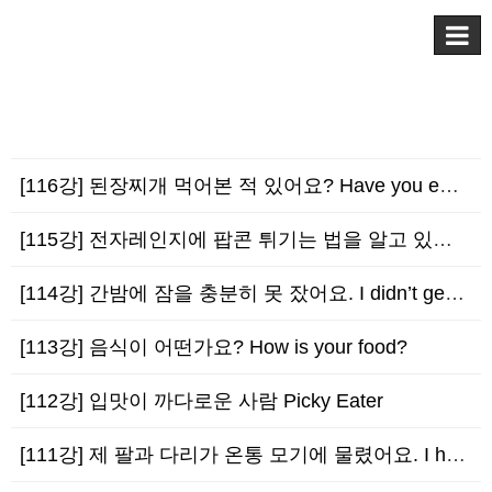
[116강] 된장찌개 먹어본 적 있어요? Have you ever tried Doenjan…
[115강] 전자레인지에 팝콘 튀기는 법을 알고 있어요. I know how to micr…
[114강] 간밤에 잠을 충분히 못 잤어요. I didn’t get enough sleep…
[113강] 음식이 어떤가요? How is your food?
[112강] 입맛이 까다로운 사람 Picky Eater
[111강] 제 팔과 다리가 온통 모기에 물렸어요. I have mosquito bites…