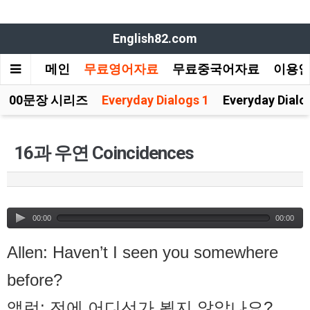
English82.com
메인
무료영어자료
무료중국어자료
이용
100문장 시리즈
Everyday Dialogs 1
Everyday Dialo
16과 우연 Coincidences
00:00
00:00
Allen: Haven’t I seen you somewhere
before?
앨런: 전에 어디선가 뵙지 않았나요?